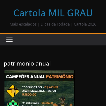
Pular
para
Cartola MIL GRAU
o
conteúdo
Mais escalados | Dicas da rodada | Cartola 2026
patrimonio anual