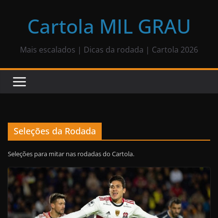
Pular
para
Cartola MIL GRAU
o
conteúdo
Mais escalados | Dicas da rodada | Cartola 2026
Seleções da Rodada
Seleções para mitar nas rodadas do Cartola.