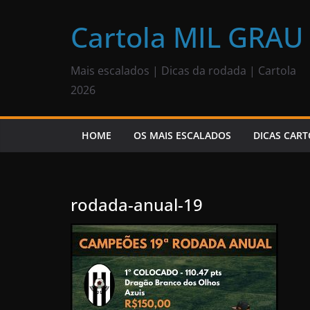
Pular
para
Cartola MIL GRAU
o
conteúdo
Mais escalados | Dicas da rodada | Cartola
2026
HOME
OS MAIS ESCALADOS
DICAS CART
rodada-anual-19