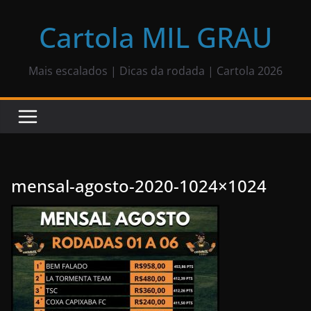
Pular
para
Cartola MIL GRAU
o
conteúdo
Mais escalados | Dicas da rodada | Cartola 2026
mensal-agosto-2020-1024×1024