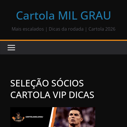
Pular
para
Cartola MIL GRAU
o
conteúdo
Mais escalados | Dicas da rodada | Cartola 2026
SELEÇÃO SÓCIOS
CARTOLA VIP DICAS