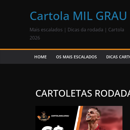
Pular
para
Cartola MIL GRAU
o
conteúdo
Mais escalados | Dicas da rodada | Cartola
2026
HOME
OS MAIS ESCALADOS
DICAS CART
CARTOLETAS RODADA