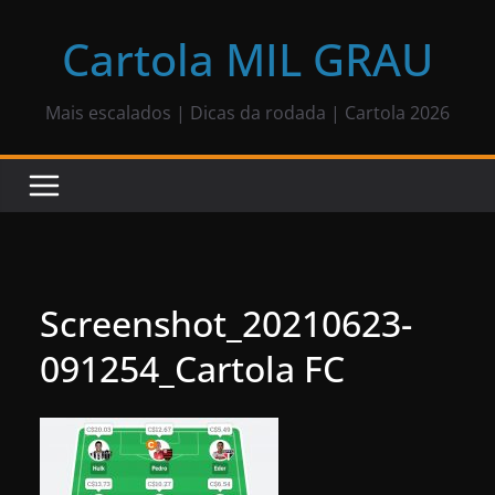
Pular
para
Cartola MIL GRAU
o
conteúdo
Mais escalados | Dicas da rodada | Cartola 2026
Screenshot_20210623-
091254_Cartola FC