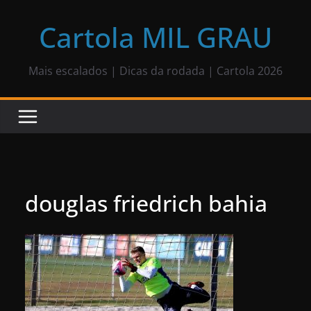
Pular
para
Cartola MIL GRAU
o
conteúdo
Mais escalados | Dicas da rodada | Cartola 2026
douglas friedrich bahia