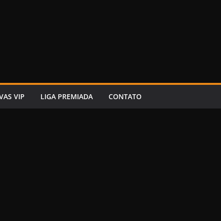
VAS VIP
LIGA PREMIADA
CONTATO