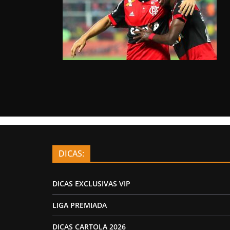
DICAS:
DICAS EXCLUSIVAS VIP
LIGA PREMIADA
DICAS CARTOLA 2026