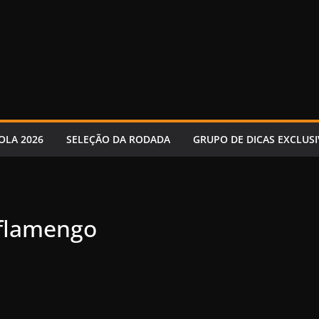
OLA 2026
SELEÇÃO DA RODADA
GRUPO DE DICAS EXCLUSI
-flamengo