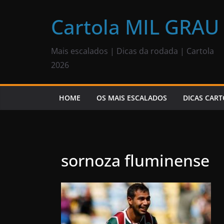
Pular
para
Cartola MIL GRAU
o
conteúdo
Mais escalados | Dicas da rodada | Cartola
2026
HOME
OS MAIS ESCALADOS
DICAS CART
sornoza fluminense