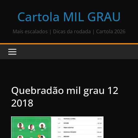
Pular
para
Cartola MIL GRAU
o
conteúdo
Mais escalados | Dicas da rodada | Cartola 2026
Quebradão mil grau 12
2018