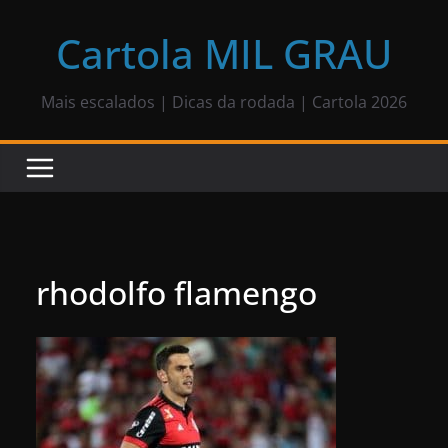
Pular
para
Cartola MIL GRAU
o
conteúdo
Mais escalados | Dicas da rodada | Cartola 2026
rhodolfo flamengo