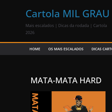
Pular
para
Cartola MIL GRAU
o
conteúdo
Mais escalados | Dicas da rodada | Cartola
2026
HOME
OS MAIS ESCALADOS
DICAS CART
MATA-MATA HARD