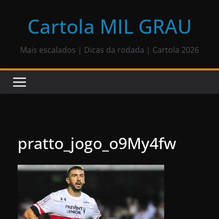
Pular
para
Cartola MIL GRAU
o
conteúdo
Mais escalados | Dicas da rodada | Cartola 2026
pratto_jogo_o9My4fw