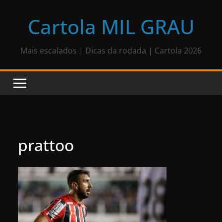
Pular
para
Cartola MIL GRAU
o
conteúdo
Mais escalados | Dicas da rodada | Cartola 2026
prattoo