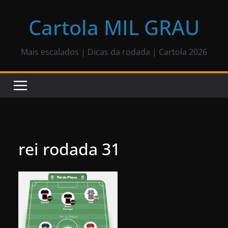
Pular
para
Cartola MIL GRAU
o
conteúdo
Mais escalados | Dicas da rodada | Cartola 2026
rei rodada 31