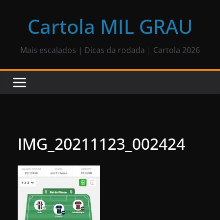
Pular
para
Cartola MIL GRAU
o
conteúdo
Mais escalados | Dicas da rodada | Cartola 2026
IMG_20211123_002424