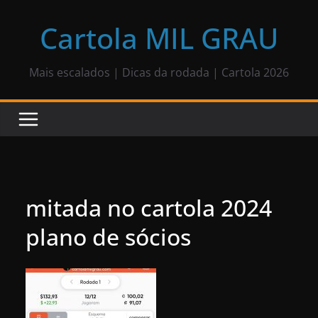
Pular
para
Cartola MIL GRAU
o
conteúdo
Mais escalados | Dicas da rodada | Cartola 2026
mitada no cartola 2024
plano de sócios