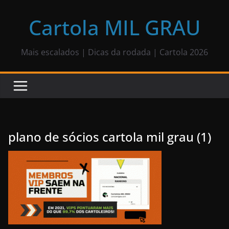
Pular
para
Cartola MIL GRAU
o
conteúdo
Mais escalados | Dicas da rodada | Cartola 2026
plano de sócios cartola mil grau (1)