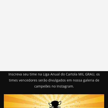
Inscreva seu time na Liga Anual do Cartola MIL GRAU, os
times vencedores serão divulgados em nossa galeria de
campeões no Instagram.