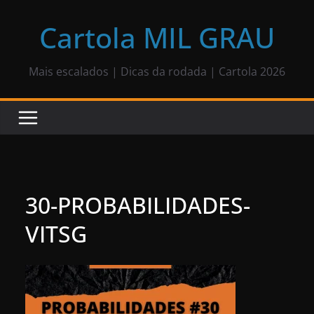
Pular
para
Cartola MIL GRAU
o
conteúdo
Mais escalados | Dicas da rodada | Cartola 2026
30-PROBABILIDADES-
VITSG