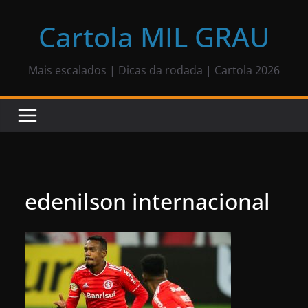
Pular
para
Cartola MIL GRAU
o
conteúdo
Mais escalados | Dicas da rodada | Cartola 2026
edenilson internacional