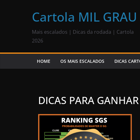
Pular
para
Cartola MIL GRAU
o
conteúdo
Mais escalados | Dicas da rodada | Cartola
2026
HOME
OS MAIS ESCALADOS
DICAS CART
DICAS PARA GANHAR