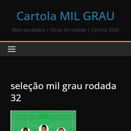
Pular
para
Cartola MIL GRAU
o
conteúdo
Mais escalados | Dicas da rodada | Cartola 2026
seleção mil grau rodada
32