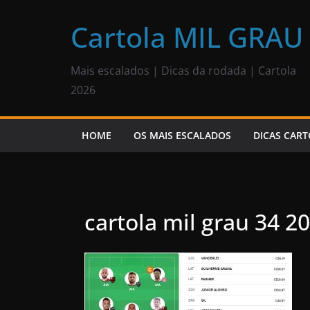
Pular
para
Cartola MIL GRAU
o
conteúdo
Mais escalados | Dicas da rodada | Cartola
2026
HOME
OS MAIS ESCALADOS
DICAS CART
cartola mil grau 34 2