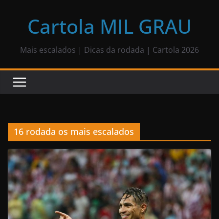
Pular
para
Cartola MIL GRAU
o
conteúdo
Mais escalados | Dicas da rodada | Cartola 2026
16 rodada os mais escalados