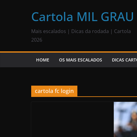
Pular
para
Cartola MIL GRAU
o
conteúdo
Mais escalados | Dicas da rodada | Cartola
2026
HOME
OS MAIS ESCALADOS
DICAS CART
cartola fc login