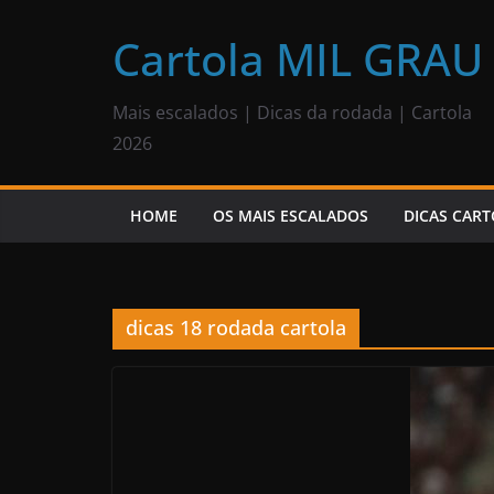
Pular
para
Cartola MIL GRAU
o
conteúdo
Mais escalados | Dicas da rodada | Cartola
2026
HOME
OS MAIS ESCALADOS
DICAS CART
dicas 18 rodada cartola