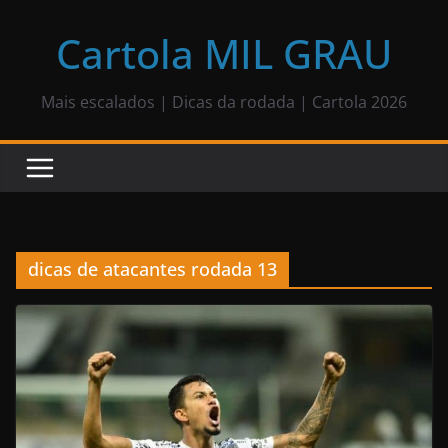
Pular
para
Cartola MIL GRAU
o
conteúdo
Mais escalados | Dicas da rodada | Cartola 2026
dicas de atacantes rodada 13