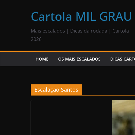
Pular
para
Cartola MIL GRAU
o
conteúdo
Mais escalados | Dicas da rodada | Cartola
2026
HOME
OS MAIS ESCALADOS
DICAS CART
Escalação Santos