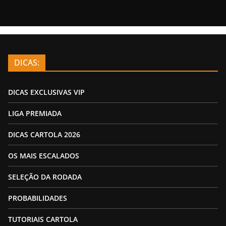
DICAS:
DICAS EXCLUSIVAS VIP
LIGA PREMIADA
DICAS CARTOLA 2026
OS MAIS ESCALADOS
SELEÇÃO DA RODADA
PROBABILIDADES
TUTORIAIS CARTOLA