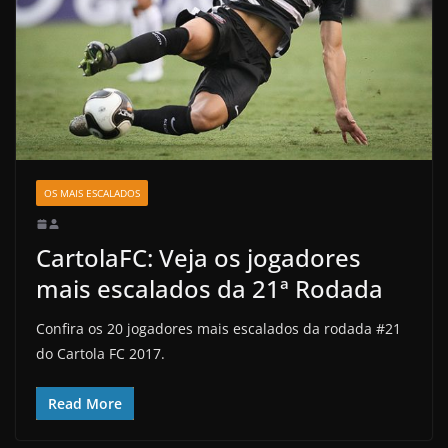
OS MAIS ESCALADOS
CartolaFC: Veja os jogadores
mais escalados da 21ª Rodada
Confira os 20 jogadores mais escalados da rodada #21
do Cartola FC 2017.
Read More