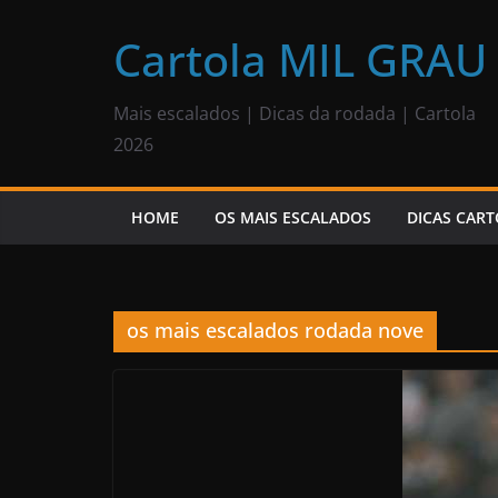
Pular
para
Cartola MIL GRAU
o
conteúdo
Mais escalados | Dicas da rodada | Cartola
2026
HOME
OS MAIS ESCALADOS
DICAS CART
os mais escalados rodada nove