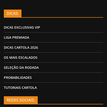
DICAS:
DICAS EXCLUSIVAS VIP
LIGA PREMIADA
DICAS CARTOLA 2026
OS MAIS ESCALADOS
SELEÇÃO DA RODADA
PROBABILIDADES
TUTORIAIS CARTOLA
REDES SOCIAIS: