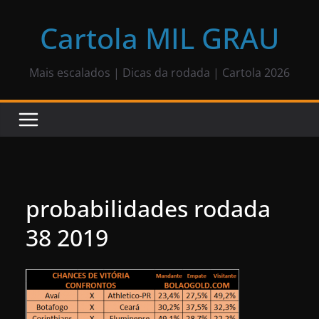
Pular
para
Cartola MIL GRAU
o
conteúdo
Mais escalados | Dicas da rodada | Cartola 2026
probabilidades rodada
38 2019