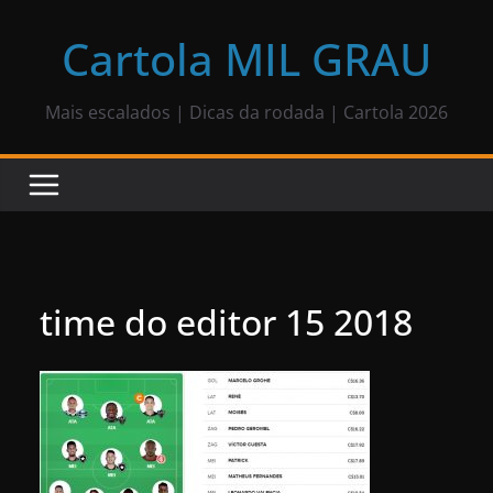
Pular
para
Cartola MIL GRAU
o
conteúdo
Mais escalados | Dicas da rodada | Cartola 2026
time do editor 15 2018