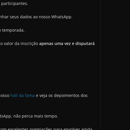
 participantes.
minhar seus dados ao nosso WhatsApp.
ta temporada.
o valor da inscrição
apenas uma vez e disputará
 nosso
hall da fama
e veja os depoimentos dos
atsApp, não perca mais tempo.
 com excelentes premiações para envolver ainda