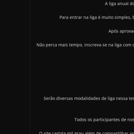
A liga anual d
Para entrar na liga é muito simples
Após aprovaç
Não perca mais tempo, inscreva-se na liga com 
Serão diversas modalidades de liga nessa t
Todos os participantes de no
O site cartola mil grau além de compartilhar 