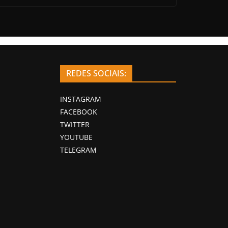
REDES SOCIAIS:
INSTAGRAM
FACEBOOK
TWITTER
YOUTUBE
TELEGRAM