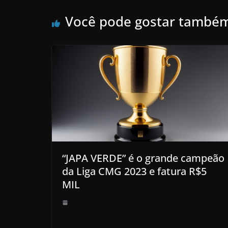
Você pode gostar també
“JAPA VERDE” é o grande campeão
da Liga CMG 2023 e fatura R$5
MIL