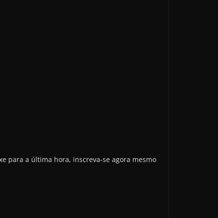
eixe para a última hora, inscreva-se agora mesmo