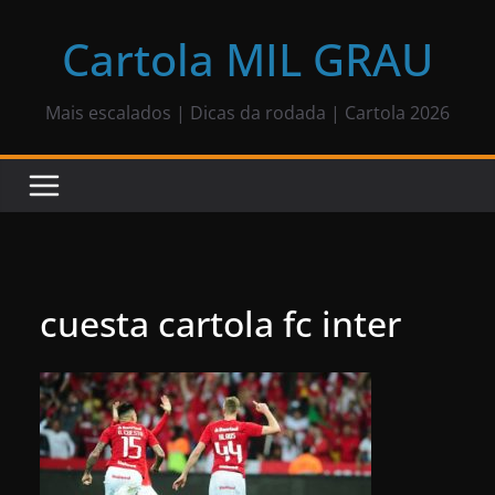
Pular
para
Cartola MIL GRAU
o
conteúdo
Mais escalados | Dicas da rodada | Cartola 2026
cuesta cartola fc inter