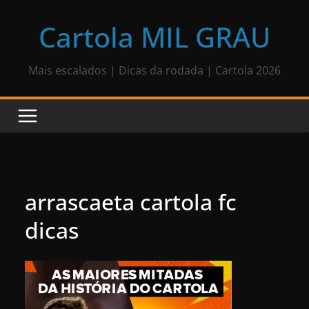
Pular
para
Cartola MIL GRAU
o
conteúdo
Mais escalados | Dicas da rodada | Cartola 2026
arrascaeta cartola fc
dicas