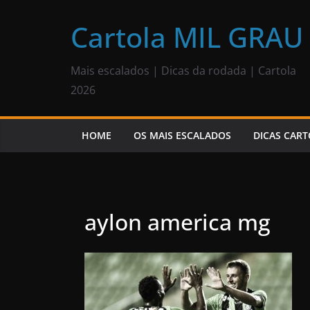
Pular
para
Cartola MIL GRAU
o
conteúdo
Mais escalados | Dicas da rodada | Cartola
2026
HOME
OS MAIS ESCALADOS
DICAS CART
aylon america mg