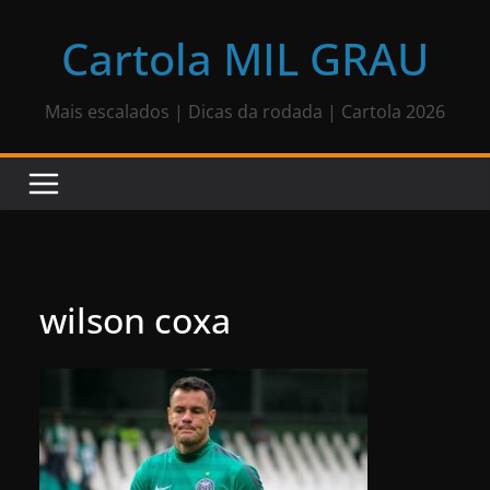
Pular
para
Cartola MIL GRAU
o
conteúdo
Mais escalados | Dicas da rodada | Cartola 2026
wilson coxa