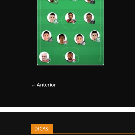
← Anterior
DICAS: