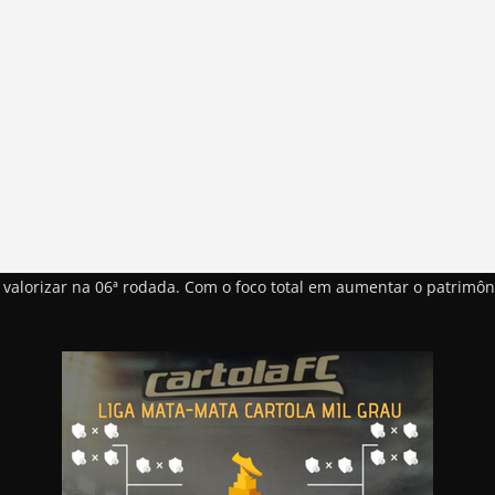
 valorizar na 06ª rodada. Com o foco total em aumentar o patrimô