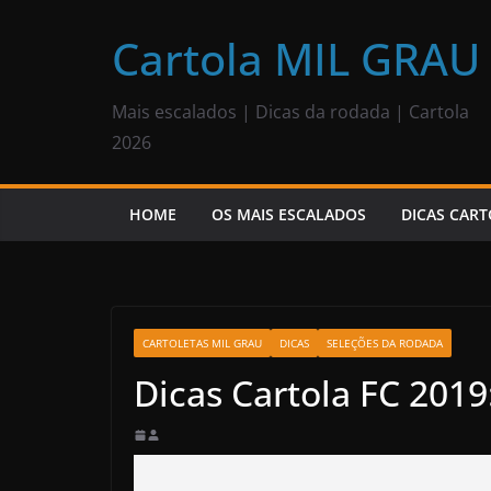
Pular
para
Cartola MIL GRAU
o
conteúdo
Mais escalados | Dicas da rodada | Cartola
2026
HOME
OS MAIS ESCALADOS
DICAS CART
CARTOLETAS MIL GRAU
DICAS
SELEÇÕES DA RODADA
Dicas Cartola FC 2019