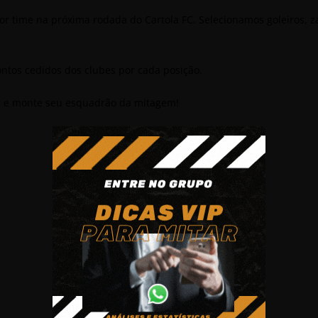
hor time na próxima rodada do Cartola FC. Selecionamos goleiros, z
ntos cedidos dos clubes por cada posição.
da e monte seu esquadrão da mitagem!