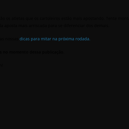
são os atletas que os cartoleiros estão mais apostando. Tente mon
la aposta mais arriscada para se diferenciar dos demais.
 as nossas
dicas para mitar na próxima rodada.
is no momento dessa publicação.
m!