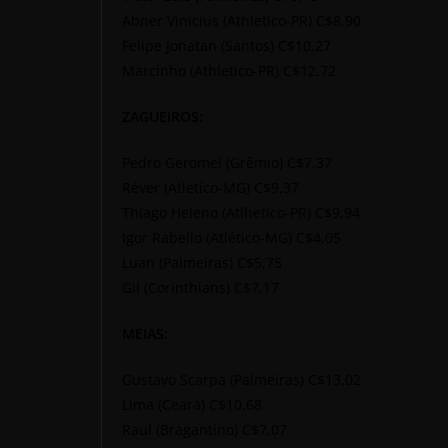
Abner Vinicius (Athletico-PR) C$8,90
Felipe Jonatan (Santos) C$10,27
Marcinho (Athletico-PR) C$12,72
ZAGUEIROS:
Pedro Geromel (Grêmio) C$7,37
Réver (Atletico-MG) C$9,37
Thiago Heleno (Atlhetico-PR) C$9,94
Igor Rabello (Atlético-MG) C$4,05
Luan (Palmeiras) C$5,75
Gil (Corinthians) C$7,17
MEIAS:
Gustavo Scarpa (Palmeiras) C$13,02
Lima (Ceará) C$10,68
Raul (Bragantino) C$7,07