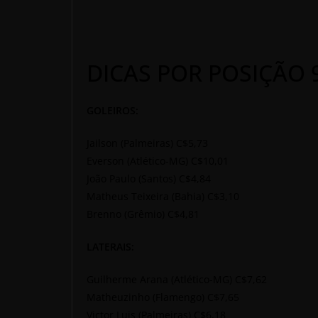
DICAS POR POSIÇÃO 
GOLEIROS:
Jailson (Palmeiras) C$5,73
Everson (Atlético-MG) C$10,01
João Paulo (Santos) C$4,84
Matheus Teixeira (Bahia) C$3,10
Brenno (Grêmio) C$4,81
LATERAIS:
Guilherme Arana (Atlético-MG) C$7,62
Matheuzinho (Flamengo) C$7,65
Victor Luis (Palmeiras) C$6,18