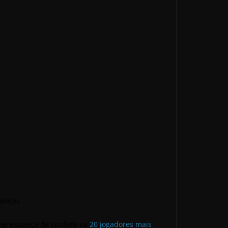
danças.
se esqueça de conferir os
20 jogadores mais