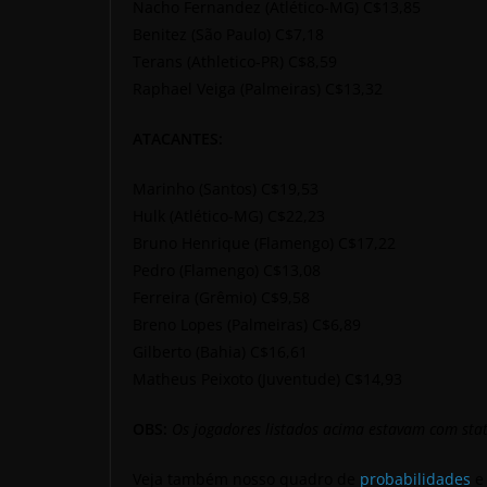
Nacho Fernandez (Atlético-MG) C$13,85
Benitez (São Paulo) C$7,18
Terans (Athletico-PR) C$8,59
Raphael Veiga (Palmeiras) C$13,32
ATACANTES:
Marinho (Santos) C$19,53
Hulk (Atlético-MG) C$22,23
Bruno Henrique (Flamengo) C$17,22
Pedro (Flamengo) C$13,08
Ferreira (Grêmio) C$9,58
Breno Lopes (Palmeiras) C$6,89
Gilberto (Bahia) C$16,61
Matheus Peixoto (Juventude) C$14,93
OBS:
Os jogadores listados acima estavam com sta
Veja também nosso quadro de
probabilidades
e