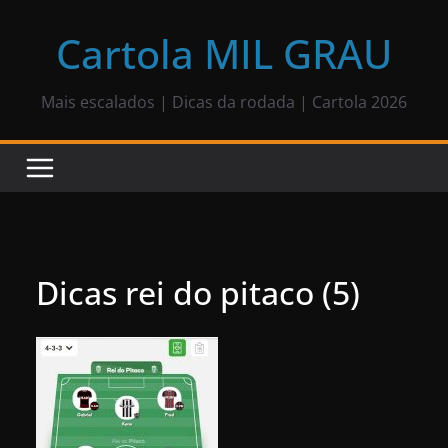
Pular
para
Cartola MIL GRAU
o
conteúdo
Mais escalados | Dicas da rodada | Cartola 2026
Dicas rei do pitaco (5)