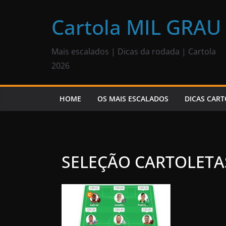
Pular
para
Cartola MIL GRAU
o
conteúdo
Mais escalados | Dicas da rodada | Cartola
2026
HOME
OS MAIS ESCALADOS
DICAS CART
SELEÇÃO CARTOLETAS