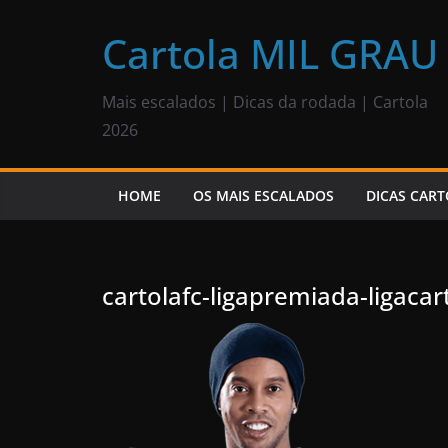
Pular
para
Cartola MIL GRAU
o
conteúdo
Mais escalados | Dicas da rodada | Cartola
2026
HOME
OS MAIS ESCALADOS
DICAS CART
cartolafc-ligapremiada-ligacar