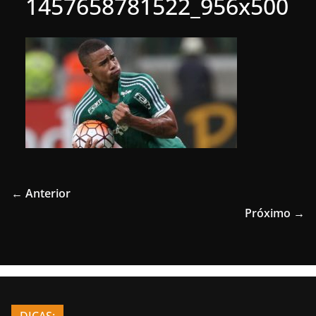
1457658781522_956x500
← Anterior
Próximo →