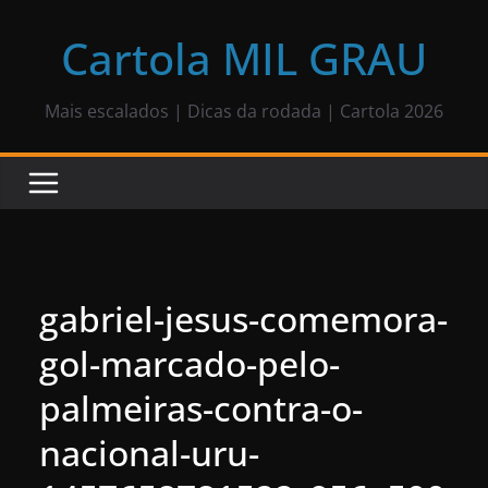
Pular
para
Cartola MIL GRAU
o
conteúdo
Mais escalados | Dicas da rodada | Cartola 2026
gabriel-jesus-comemora-
gol-marcado-pelo-
palmeiras-contra-o-
nacional-uru-