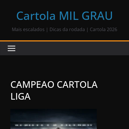
Pular
para
Cartola MIL GRAU
o
conteúdo
Mais escalados | Dicas da rodada | Cartola 2026
CAMPEAO CARTOLA
LIGA