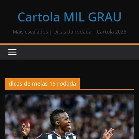
Pular
para
Cartola MIL GRAU
o
conteúdo
Mais escalados | Dicas da rodada | Cartola 2026
dicas de meias 15 rodada