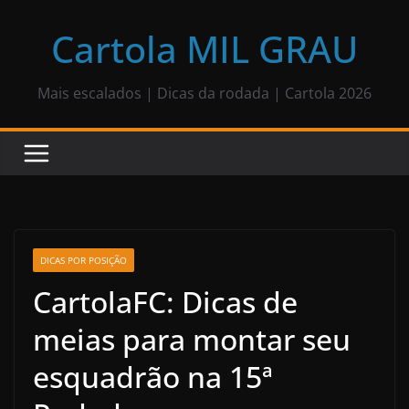
Pular
para
Cartola MIL GRAU
o
conteúdo
Mais escalados | Dicas da rodada | Cartola 2026
DICAS POR POSIÇÃO
CartolaFC: Dicas de
meias para montar seu
esquadrão na 15ª