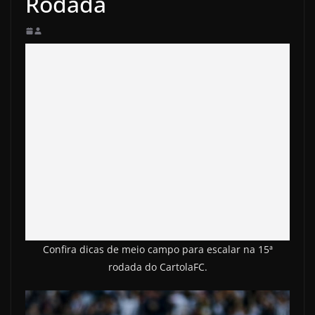
Rodada
Confira dicas de meio campo para escalar na 15ª
rodada do CartolaFC.